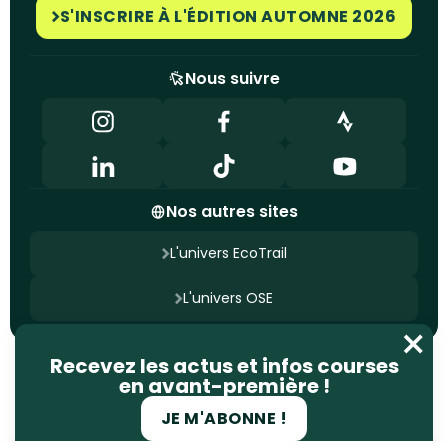
S'INSCRIRE À L'ÉDITION AUTOMNE 2026
Nous suivre
Nos autres sites
L'univers EcoTrail
L'univers OSE
Nous contacter
Recevez les actus et infos courses
Mentions légales
Politique de confidentialité
en avant-première !
Gestion des cookies
Site conçu par
Ageelity
JE M'ABONNE !
© 2025 EcoTrail. Tous droits réservés