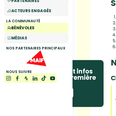
S
PARTENAIRES
ACTEURS ENGAGÉS
LA COMMUNAUTÉ
BÉNÉVOLES
MÉDIAS
NOS PARTENAIRES PRINCIPAUX
N
Recevez les actus et infos
NOUS SUIVRE
courses en avant-première
C
!
JE M'ABONNE !