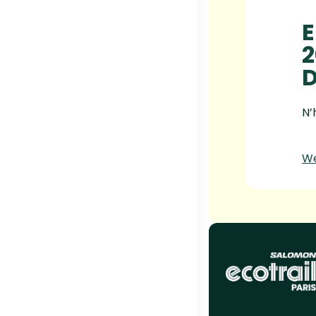
E
2
D
N’
W