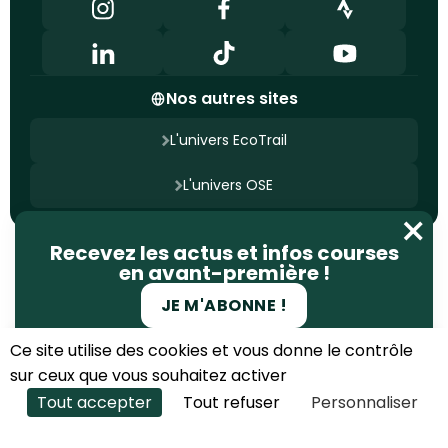
Nos autres sites
L'univers EcoTrail
L'univers OSE
Nous contacter
Recevez les actus et infos courses
Mentions légales
Politique de confidentialité
en avant-première !
Gestion des cookies
Site conçu par
Ageelity
JE M'ABONNE !
© 2025 EcoTrail. Tous droits réservés
Ce site utilise des cookies et vous donne le contrôle
S'INSCRIRE À L'ÉDITION PRINTEMPS
sur ceux que vous souhaitez activer
2027
Tout accepter
Tout refuser
Personnaliser
S'INSCRIRE À L'ÉDITION AUTOMNE 2026