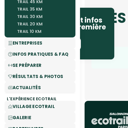
TRAIL 45 KM
TRAIL 35 KM
LES
TRAIL 30 KM
Recevez les actus et infos
TRAIL 20 KM
courses en avant-première
TRAIL 10 KM
!
ENTREPRISES
JE M'ABONNE !
INFOS PRATIQUES & FAQ
SE PRÉPARER
RÉSULTATS & PHOTOS
ACTUALITÉS
L'EXPÉRIENCE ECOTRAIL
VILLAGE ECOTRAIL
GALERIE