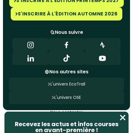
S'INSCRIRE À L'ÉDITION PRINTEMPS 2027
S'INSCRIRE À L'ÉDITION AUTOMNE 2026
Nous suivre
Nos autres sites
L'univers EcoTrail
L'univers OSE
Nous contacter
Mentions légales
Politique de confidentialité
Recevez les actus et infos courses
Gestion des cookies
en avant-première !
Site conçu par
Ageelity