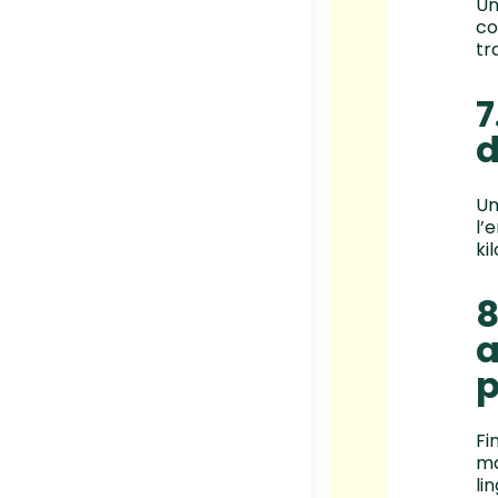
Un
co
tr
7
d
Un
l’
ki
8
a
p
Fi
ma
li