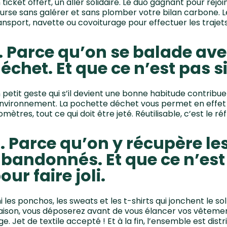
 ticket offert, un aller solidaire. Le duo gagnant pour rejo
urse sans galérer et sans plomber votre bilan carbone. Le 
ansport, navette ou covoiturage pour effectuer les trajets 
. Parce qu’on se balade av
échet. Et que ce n’est pas s
 petit geste qui s’il devient une bonne habitude contrib
environnement. La pochette déchet vous permet en effet 
lomètres, tout ce qui doit être jeté. Réutilisable, c’est le r
. Parce qu’on y récupère les
bandonnés. Et que ce n’es
our faire joli.
ni les ponchos, les sweats et les t-shirts qui jonchent le 
ison, vous déposerez avant de vous élancer vos vêtemen
nge. Jet de textile accepté ! Et à la fin, l’ensemble est dis