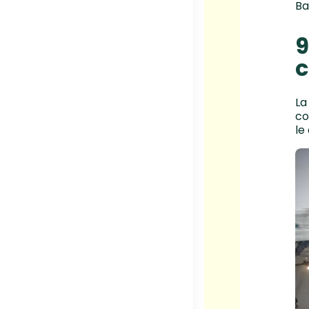
Ba
9
c
La
co
le