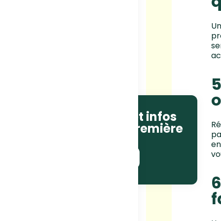
q
Un
pr
se
ac
5
o
Recevez les actus et infos
Ré
courses en avant-première
pa
!
en
vo
JE M'ABONNE !
6
f