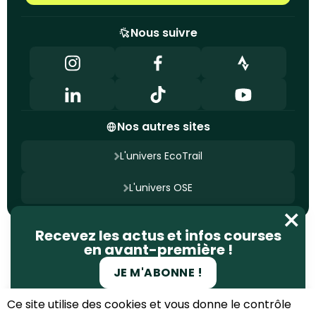
Nous suivre
Nos autres sites
L'univers EcoTrail
L'univers OSE
Nous contacter
Recevez les actus et infos courses
Mentions légales
Politique de confidentialité
en avant-première !
Gestion des cookies
Site conçu par
Ageelity
JE M'ABONNE !
© 2025 EcoTrail. Tous droits réservés
Ce site utilise des cookies et vous donne le contrôle
S'INSCRIRE À L'ÉDITION PRINTEMPS