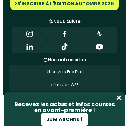
S'INSCRIRE À L'ÉDITION AUTOMNE 2026
Nous suivre
Nos autres sites
L'univers EcoTrail
L'univers OSE
Nous contacter
Recevez les actus et infos courses
Mentions légales
Politique de confidentialité
en avant-première !
Gestion des cookies
Site conçu par
Ageelity
JE M'ABONNE !
© 2025 EcoTrail. Tous droits réservés