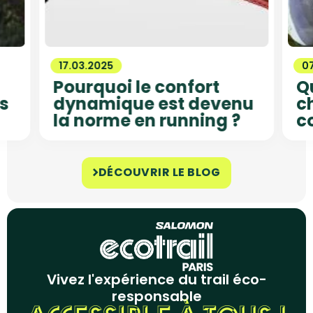
17.03.2025
0
Pourquoi le confort
Q
s
dynamique est devenu
ch
la norme en running ?
c
DÉCOUVRIR LE BLOG
Vivez l'expérience du trail éco-
responsable