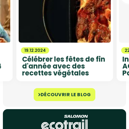
19.12.2024
22
Célébrer les fêtes de fin
I
4
d'année avec des
A
recettes végétales
P
DÉCOUVRIR LE BLOG